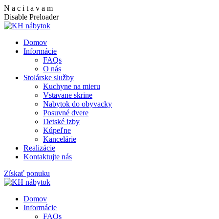
N
a
c
i
t
a
v
a
m
Disable Preloader
Domov
Informácie
FAQs
O nás
Stolárske služby
Kuchyne na mieru
Vstavane skrine
Nabytok do obyvacky
Posuvné dvere
Detské izby
Kúpeľne
Kancelárie
Realizácie
Kontaktujte nás
Získať ponuku
Domov
Informácie
FAQs