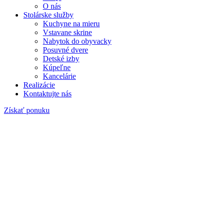
O nás
Stolárske služby
Kuchyne na mieru
Vstavane skrine
Nabytok do obyvacky
Posuvné dvere
Detské izby
Kúpeľne
Kancelárie
Realizácie
Kontaktujte nás
Získať ponuku