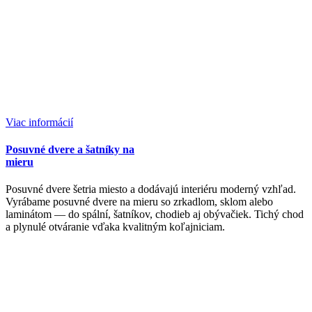
Viac informácií
Posuvné dvere a šatníky na
mieru
Posuvné dvere šetria miesto a dodávajú interiéru moderný vzhľad.
Vyrábame posuvné dvere na mieru so zrkadlom, sklom alebo
laminátom — do spální, šatníkov, chodieb aj obývačiek. Tichý chod
a plynulé otváranie vďaka kvalitným koľajniciam.