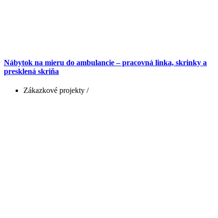
Nábytok na mieru do ambulancie – pracovná linka, skrinky a
presklená skriňa
Zákazkové projekty
/