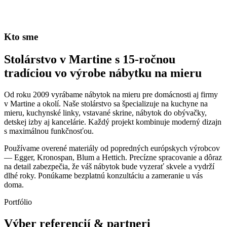
Kto sme
Stolárstvo v Martine s 15-ročnou
tradíciou vo výrobe nábytku na mieru
Od roku 2009 vyrábame nábytok na mieru pre domácnosti aj firmy
v Martine a okolí. Naše stolárstvo sa špecializuje na kuchyne na
mieru, kuchynské linky, vstavané skrine, nábytok do obývačky,
detskej izby aj kancelárie. Každý projekt kombinuje moderný dizajn
s maximálnou funkčnosťou.
Používame overené materiály od popredných európskych výrobcov
— Egger, Kronospan, Blum a Hettich. Precízne spracovanie a dôraz
na detail zabezpečia, že váš nábytok bude vyzerať skvele a vydrží
dlhé roky. Ponúkame bezplatnú konzultáciu a zameranie u vás
doma.
Portfólio
Výber referencií & partneri