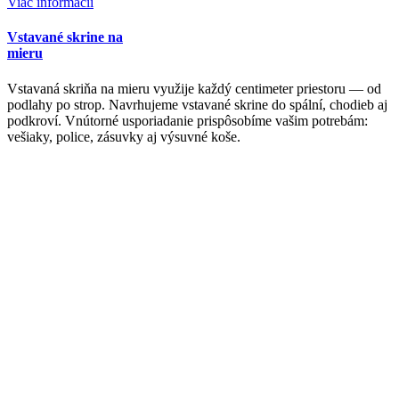
Viac informácií
Vstavané skrine na
mieru
Vstavaná skriňa na mieru využije každý centimeter priestoru — od
podlahy po strop. Navrhujeme vstavané skrine do spální, chodieb aj
podkroví. Vnútorné usporiadanie prispôsobíme vašim potrebám:
vešiaky, police, zásuvky aj výsuvné koše.