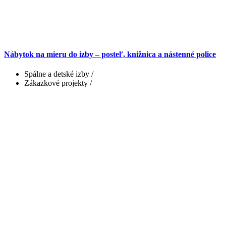
Nábytok na mieru do izby – posteľ, knižnica a nástenné police
Spálne a detské izby
/
Zákazkové projekty
/