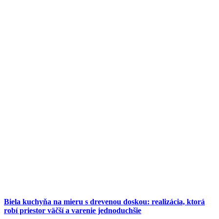
Biela kuchyňa na mieru s drevenou doskou: realizácia, ktorá
robí priestor väčší a varenie jednoduchšie