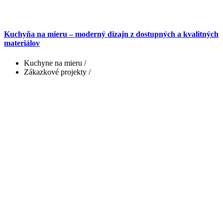
Kuchyňa na mieru – moderný dizajn z dostupných a kvalitných
materiálov
Kuchyne na mieru
/
Zákazkové projekty
/