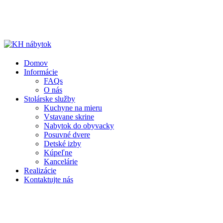
Domov
Informácie
FAQs
O nás
Stolárske služby
Kuchyne na mieru
Vstavane skrine
Nabytok do obyvacky
Posuvné dvere
Detské izby
Kúpeľne
Kancelárie
Realizácie
Kontaktujte nás