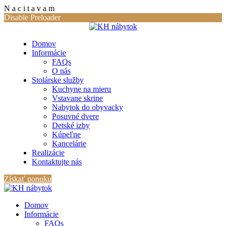
N
a
c
i
t
a
v
a
m
Disable Preloader
Domov
Informácie
FAQs
O nás
Stolárske služby
Kuchyne na mieru
Vstavane skrine
Nabytok do obyvacky
Posuvné dvere
Detské izby
Kúpeľne
Kancelárie
Realizácie
Kontaktujte nás
Získať ponuku
Domov
Informácie
FAQs