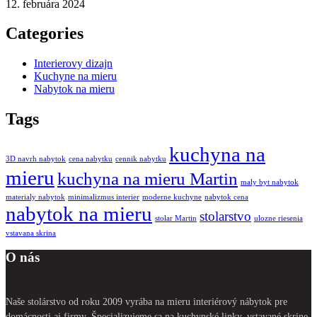
12. februára 2024
Categories
Interierovy dizajn
Kuchyne na mieru
Nabytok na mieru
Tags
kuchyna na
3D navrh nabytok
cena nabytku
cennik nabytku
mieru
kuchyna na mieru Martin
maly byt nabytok
materialy nabytok
minimalizmus interier
moderne kuchyne
nabytok cena
nabytok na mieru
stolarstvo
stolar Martin
ulozne riesenia
vstavana skrina
O nás
Naše stolárstvo od roku 2009 vyrába na mieru interiérový nábytok pre
domácnosti aj firmy. Špecializujeme sa na kuchynské linky, vstavané skrine,