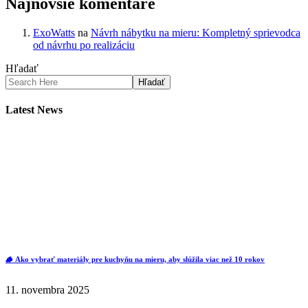
Najnovšie komentáre
ExoWatts
na
Návrh nábytku na mieru: Kompletný sprievodca
od návrhu po realizáciu
Hľadať
Hľadať
Latest News
🪵 Ako vybrať materiály pre kuchyňu na mieru, aby slúžila viac než 10 rokov
11. novembra 2025