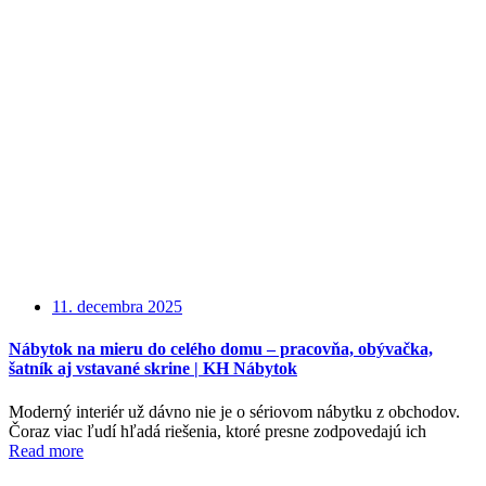
11. decembra 2025
Nábytok na mieru do celého domu – pracovňa, obývačka,
šatník aj vstavané skrine | KH Nábytok
Moderný interiér už dávno nie je o sériovom nábytku z obchodov.
Čoraz viac ľudí hľadá riešenia, ktoré presne zodpovedajú ich
Read more