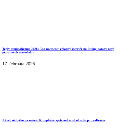
Teplý minimalizmus 2026: Ako premeniť chladný interiér na útulný domov plný
prírodných materiálov
17. februára 2026
Návrh nábytku na mieru: Kompletný sprievodca od návrhu po realizáciu