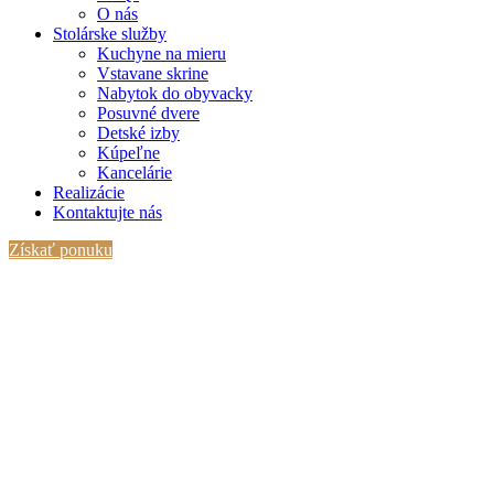
O nás
Stolárske služby
Kuchyne na mieru
Vstavane skrine
Nabytok do obyvacky
Posuvné dvere
Detské izby
Kúpeľne
Kancelárie
Realizácie
Kontaktujte nás
Získať ponuku